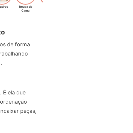
adros
Roupa de
Réguas e
Cama
Adesivos
to
tos de forma
trabalhando
.
 É ela que
coordenação
ncaixar peças,