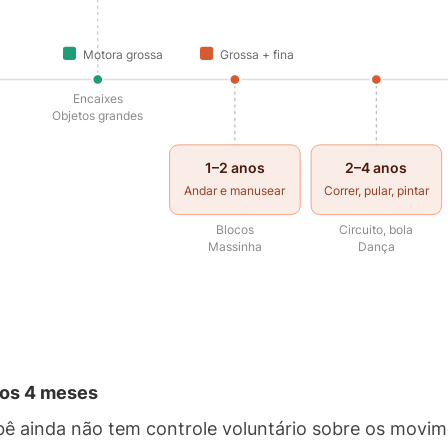
Motora grossa
Grossa + fina
Encaixes
Objetos grandes
1–2 anos
2–4 anos
Andar e manusear
Correr, pular, pintar
Blocos
Circuito, bola
Massinha
Dança
aos 4 meses
bê ainda não tem controle voluntário sobre os movim