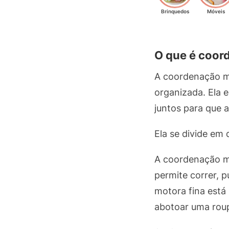
Brinquedos
Móveis
O que é coor
A coordenação m
organizada. Ela 
juntos para que 
Ela se divide em d
A coordenação mo
permite correr, p
motora fina está
abotoar uma roup