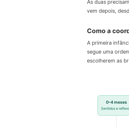
As duas precisam
vem depois, desd
Como a coord
A primeira infân
segue uma ordem 
escolherem as br
0–4 meses
Sentidos e reflex