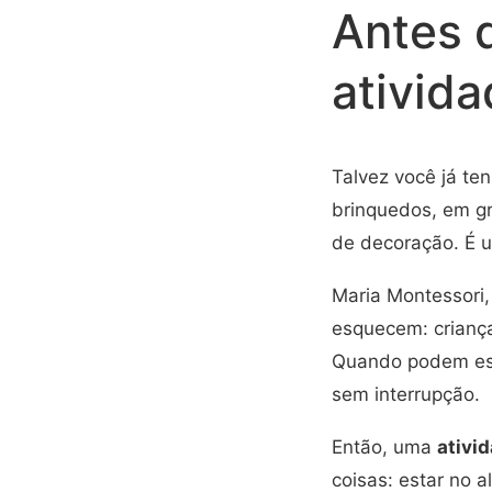
Antes 
ativid
Talvez você já te
brinquedos, em g
de decoração. É u
Maria Montessori,
esquecem: crianç
Quando podem esco
sem interrupção.
Então, uma
ativi
coisas: estar no a