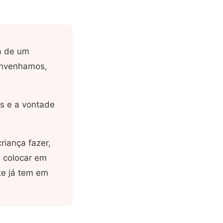
a de um
onvenhamos,
es e a vontade
riança fazer,
a colocar em
te já tem em