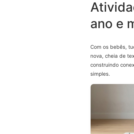
Ativid
ano e 
Com os bebês, tu
nova, cheia de te
construindo conex
simples.