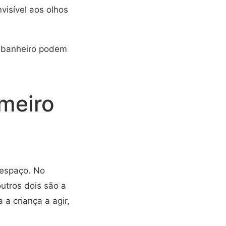
visível aos olhos
o banheiro podem
imeiro
 espaço. No
utros dois são a
a criança a agir,