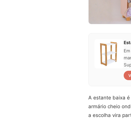
Est
Em 
man
Sup
V
A estante baixa é
armário cheio ond
a escolha vira par