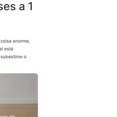
es a 1
 coisa enorme,
al está
o subestime o